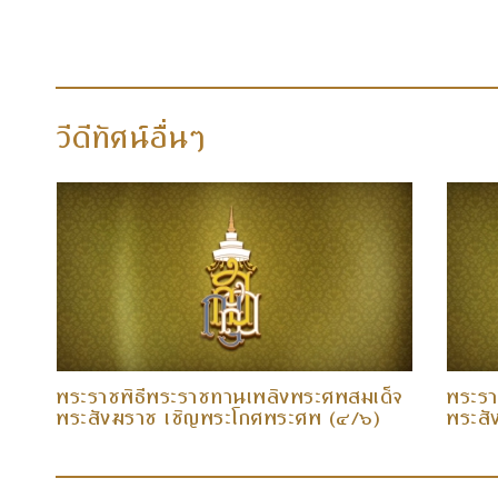
วีดีทัศน์อื่นๆ
็จ
พระราชพิธีพระราชทานเพลิงพระศพสมเด็จ
พระรา
พระสังฆราช เชิญพระโกศพระศพ (๔/๖)
พระสั
(๑๖ ธ.ค. ๕๘)
(๑๖ ธ