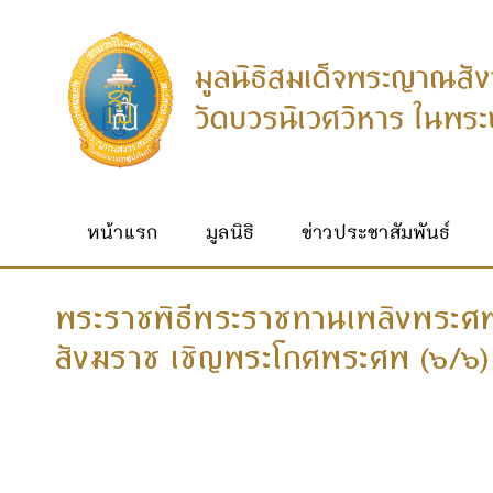
หน้าแรก
มูลนิธิ
ข่าวประชาสัมพันธ์
พระราชพิธีพระราชทานเพลิงพระศ
สังฆราช เชิญพระโกศพระศพ (๖/๖)