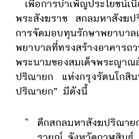
เพื่อการบำเพ็ญประโยชน์เน
พระสังฆราช สกลมหาสังฆปร
การจัดมอบทุนรักษาพยาบาลแก
พยาบาลที่ทรงสร้างอาคาร
พระนามของสมเด็จพระญา
ปริณายก แห่งกรุงรัตนโกสินท
ปริณายก”
มีดังนี้
๑.
ตึกสกลมหาสังฆปริณาย
รายณ์ จังหวัดกาฬสินธุ์