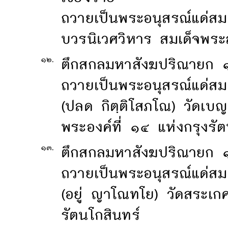
ถวายเป็นพระอนุสรณ์แด่สม
บวรนิเวศวิหาร สมเด็จพระส
๑๒.
ตึกสกลมหาสังฆปริณายก ๑๔
ถวายเป็นพระอนุสรณ์แด่ส
(ปลด กิตฺติโสภโณ) วัดเบ
พระองค์ที่ ๑๔ แห่งกรุงรัต
๑๓.
ตึกสกลมหาสังฆปริณายก 
ถวายเป็นพระอนุสรณ์แด่ส
(อยู่ ญาโณทโย) วัดสระเก
รัตนโกสินทร์