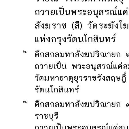
ถวายเป็นพระอนุสรณ์แด
สังฆราช (สี) วัดระฆัง
แห่งกรุงรัตนโกสินทร์
๒.
ตึกสกลมหาสังฆปริณายก ๒
ถวายเป็น พระอนุสรณ์แด่ส
วัดมหาธาตุยุวราชรังสฤษฎิ
รัตนโกสินทร์
๓.
ตึกสกลมหาสังฆปริณายก ๓
ราชบุรี
ถวายเป็นพระอนุสรณ์แด่สม