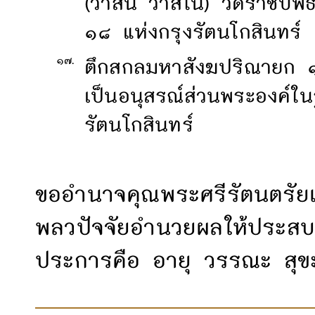
(วาสน์ วาสโน) วัดราชบพิ
๑๘ แห่งกรุงรัตนโกสินทร์
๑๗.
ตึกสกลมหาสังฆปริณายก ๑
เป็นอนุสรณ์ส่วนพระองค์ใ
รัตนโกสินทร์
ขออำนาจคุณพระศรีรัตนตรัยแล
พลวปัจจัยอำนวยผลให้ประสบแ
ประการคือ อายุ วรรณะ สุข