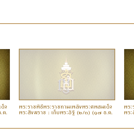
ด็จ
พระราชพิธีพระราชทานเพลิงพระศพสมเด็จ
พระ
ธ.ค.
พระสังฆราช : เก็บพระอัฐิ (๒/๓) (๑๗ ธ.ค.
พระส
๕๘)
๕๘)