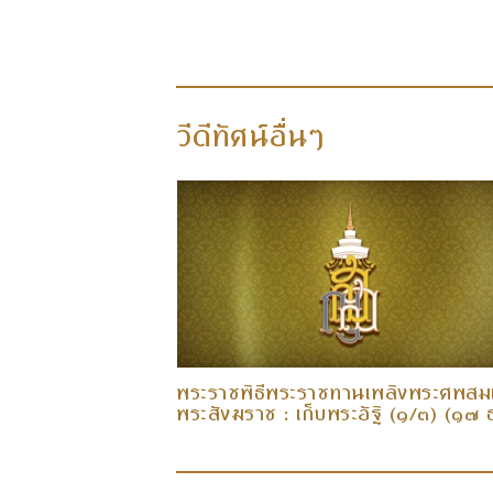
วีดีทัศน์อื่นๆ
ลิงพระศพสมเด็จ
พระราชพิธีพระราชทานเพลิงพระศพสมเ
พระศพ (๖/๖)
พระสังฆราช : เก็บพระอัฐิ (๑/๓) (๑๗ 
๕๘)