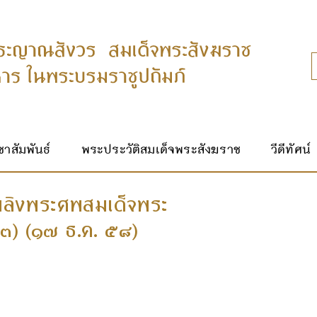
าสัมพันธ์
พระประวัติสมเด็จพระสังฆราช
วีดีทัศน์
พลิงพระศพสมเด็จพระ
๒/๓) (๑๗ ธ.ค. ๕๘)