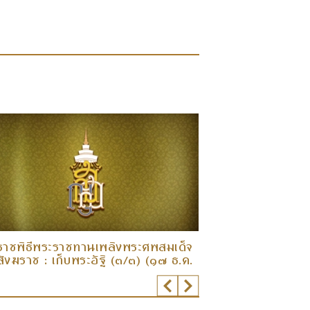
ราชพิธีพระราชทานเพลิงพระศพสมเด็จ
พระราชพิธีพระร
ังฆราช : เก็บพระอัฐิ (๓/๓) (๑๗ ธ.ค.
พระญาณสังวรสมเด
พระสรีรางคาร (